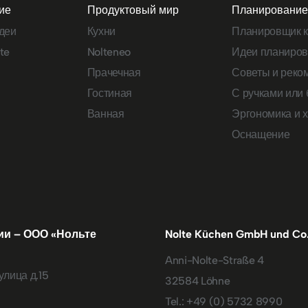
ие
Продуктовый мир
Планировани
деи
Кухни
Планировщик к
te
Nolteneo
Идеи планиров
Прачечная
Советы и реко
Гостиная
С ручками или 
Ванная
Эргономика и 
Оснащение
ии – ООО «Нольте
Nolte Küchen GmbH und Co
Anni-Nolte-Straße 4
улица д.15
32584 Löhne
Tel.:
+49 (0) 5732 8990