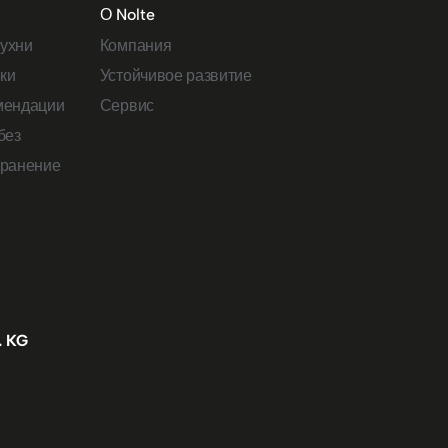
е
О Nolte
ухни
Компания
ки
Устойчивое развитие
мендации
Сервис
без
хранение
. KG